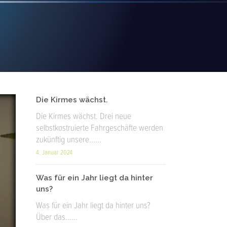
Die Kirmes wächst.
Die Kirmes wächst. Drei neue
selbstkostruierte Fahrgeschäfte werden
zukünftig unsere......
4. Januar 2024
Was für ein Jahr liegt da hinter
uns?
Was für ein Jahr liegt da hinter uns?
Über das......