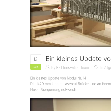
Ein kleines Update von
13
By
Rail-Innovation Team
In
All
Sep
Ein kleines Update von Modul Nr. 14
Die 1420 mm langen Lasercut Brücke sind an ihrem z
Fluss Überquerung notwendig.