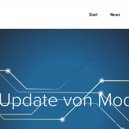
Start
News
 Update von Modul