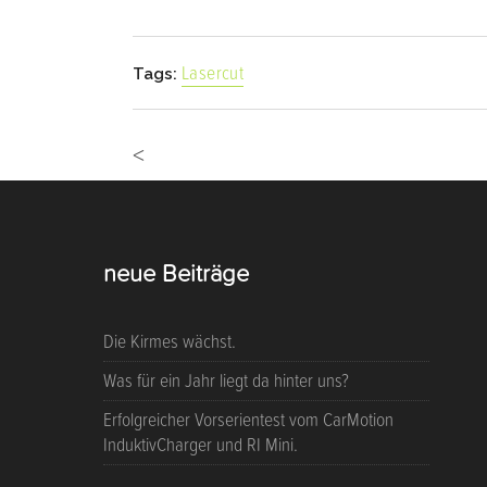
Lasercut
Tags:
<
neue Beiträge
Die Kirmes wächst.
Was für ein Jahr liegt da hinter uns?
Erfolgreicher Vorserientest vom CarMotion
InduktivCharger und RI Mini.