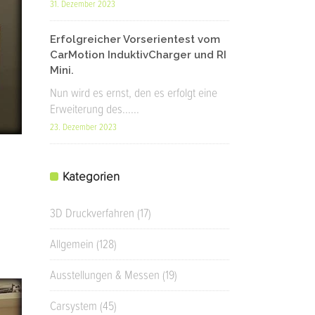
31. Dezember 2023
Erfolgreicher Vorserientest vom
CarMotion InduktivCharger und RI
Mini.
Nun wird es ernst, den es erfolgt eine
Erweiterung des......
23. Dezember 2023
Kategorien
3D Druckverfahren
(17)
Allgemein
(128)
Ausstellungen & Messen
(19)
Carsystem
(45)