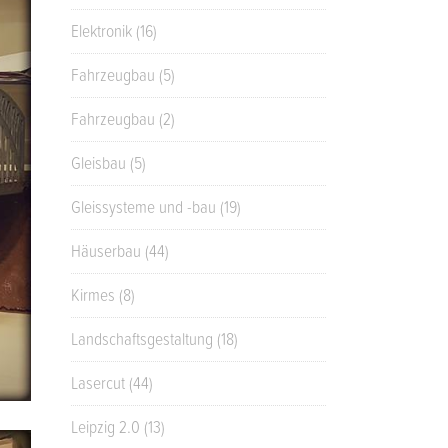
Elektronik
(16)
Fahrzeugbau
(5)
Fahrzeugbau
(2)
Gleisbau
(5)
Gleissysteme und -bau
(19)
Häuserbau
(44)
Kirmes
(8)
Landschaftsgestaltung
(18)
Lasercut
(44)
Leipzig 2.0
(13)